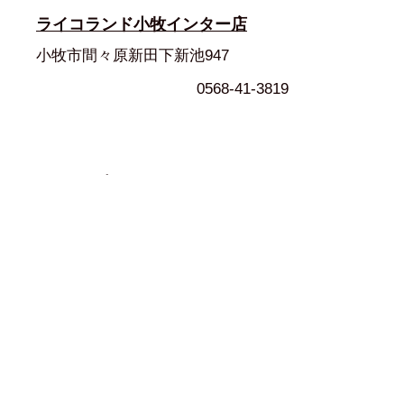
ライコランド小牧インター店
小牧市間々原新田下新池947
0568-41-3819
SEED岡崎 SPROUT
岡崎市大樹寺１丁目２−２ アオイプ
ラザ１F
0564-26-4786
ナップス春日井店
春日井市町屋町3713-3