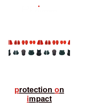
​p
rotection
o
n
i
mpact