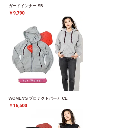
ガードインナー SB
価格
￥9,790
WOMEN'S プロテクトパーカ CE
価格
￥16,500