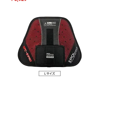
スポーツチェストプロテクター CE（L）
価格
￥6,985