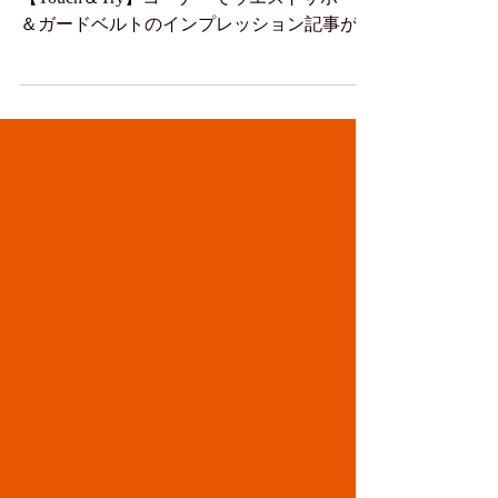
8/24発売ヤングマシン 新製品テストコーナー
【Touch＆Try】コーナーでウエストサポート
＆ガードベルトのインプレッション記事が掲
載されました。 ※一部訂正と謝り。 記事内
にて、板バネ効果を生むステンレスプレート
の内蔵本数の表記に誤まりがございまし
た。...