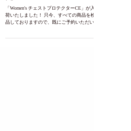
クターが入荷しまし
た！
「Women's チェストプロテクターCE」が入
荷いたしました！ 只今、すべての商品を検
品しておりますので、既にご予約いただいて
いる皆さまのお手元に届くまで、もうしばら
くお待ちください。 公式Webショップでの
販売は3/24(金)より開始いたします。 【POi...