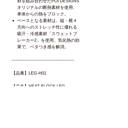
材を組み合わせたPOi DESIGNS
オリジナルの断熱素材を使用、
車体からの熱をブロック。
ベースとなる素材は、縦・横４
方向へのストレッチ性に優れる
吸汗・冷感素材「スウェットブ
レーカー2」を使用。気化熱の効
果で、ベタつき感を解消。
--------------------------------------------
【品番】LEG-H01
【品名】HEAT BLOCK LEG
SUPPORTER
【サイズ】M・L・XL・XXL
左右セット
#バイク 熱対策 ふくらはぎ