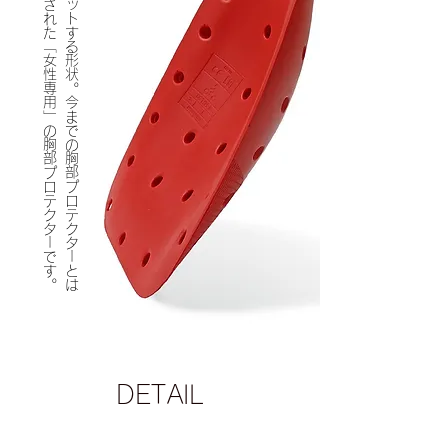
。
身
体
の
ラ
イ
ン
に
フ
ィ
ッ
ト
す
る
形
状
。
今
ま
で
の
胸
部
プ
ロ
テ
ク
タ
ー
と
は
異
な
る
、
新
た
に
設
計
さ
れ
た
「
女
性
専
用
」
の
胸
部
プ
ロ
テ
ク
タ
ー
で
す
DETAIL