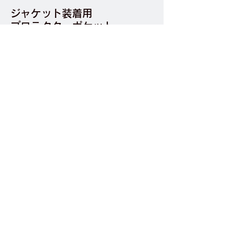
ジャケット装着用
プロテクターポケット
あらゆるライディングジャケットに装
着ができるように、ジャケット装着用
のプロテクターポケットを付属。面フ
ァスナーが装備されているジャケット
であれば装着が可能です。