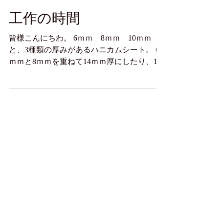
工作の時間
皆様こんにちわ。 6ｍｍ 8ｍｍ 10ｍｍ
と、3種類の厚みがあるハニカムシート。 6
ｍｍと8ｍｍを重ねて14ｍｍ厚にしたり、10
ｍｍ+10ｍｍで20ｍｍ厚にしたりと、重ねて
使用する事も可能です。 あとは、重ねたシ
ートをどの様に固定するか？ ミシン縫い？
愛情込めて手縫いで？...